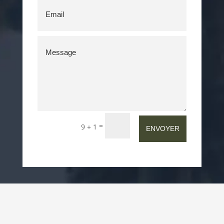
=
9 + 1
ENVOYER